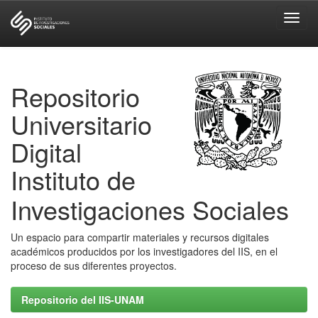
Skip
navigation
Repositorio
Universitario
Digital
Instituto de
Investigaciones Sociales
Un espacio para compartir materiales y recursos digitales
académicos producidos por los investigadores del IIS, en el
proceso de sus diferentes proyectos.
Repositorio del IIS-UNAM