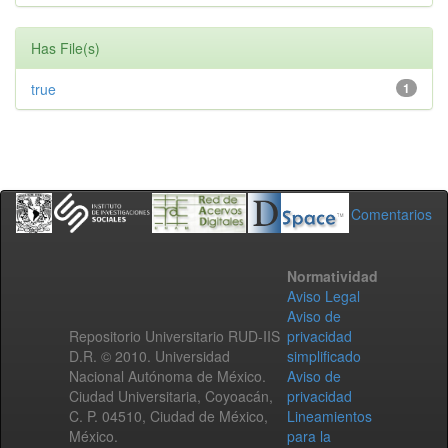
Has File(s)
true
1
Comentarios
Normatividad
Aviso Legal
Aviso de
Repositorio Universitario RUD-IIS
privacidad
D.R. © 2010. Universidad
simplificado
Nacional Autónoma de México.
Aviso de
Ciudad Universitaria, Coyoacán,
privacidad
C. P. 04510, Ciudad de México,
Lineamientos
México.
para la