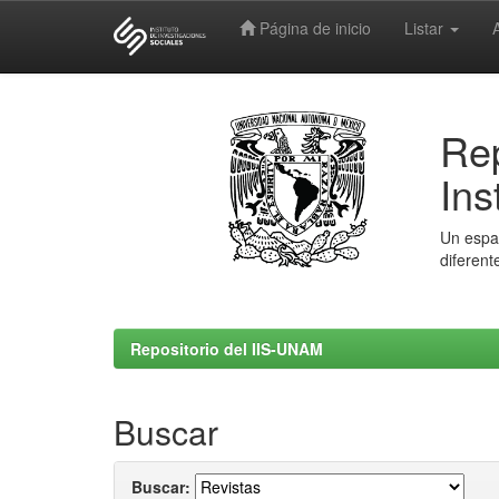
Página de inicio
Listar
Skip
navigation
Rep
Ins
Un espac
diferent
Repositorio del IIS-UNAM
Buscar
Buscar: