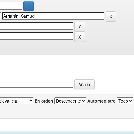
En orden
Autor/registro