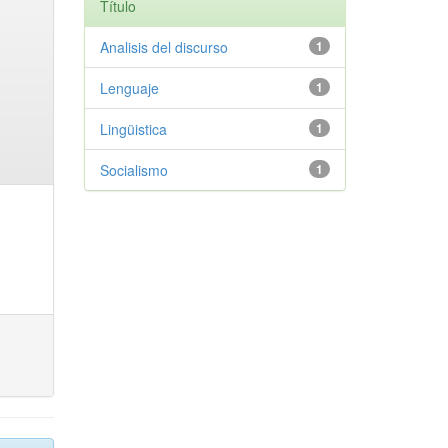
Título
Analisis del discurso
1
Lenguaje
1
Lingüistica
1
Socialismo
1