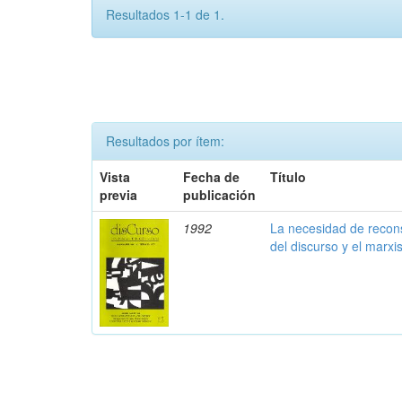
Resultados 1-1 de 1.
Resultados por ítem:
Vista
Fecha de
Título
previa
publicación
1992
La necesidad de reconsi
del discurso y el marx