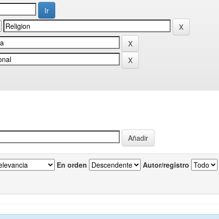
En orden
Autor/registro