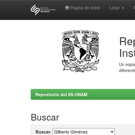
Página de inicio
Listar
Skip
navigation
Rep
Ins
Un espac
diferent
Repositorio del IIS-UNAM
Buscar
Buscar: