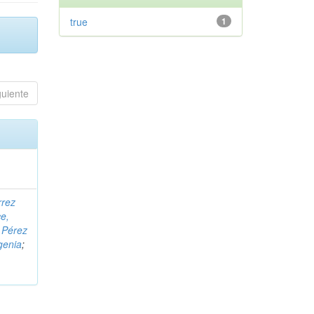
true
1
guiente
rrez
e,
;
Pérez
genia
;