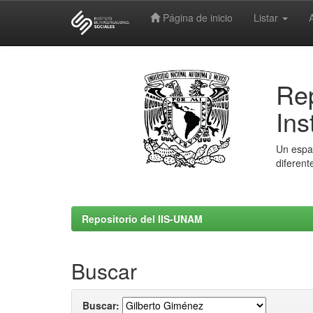
Página de inicio
Listar
Skip
navigation
Rep
Ins
Un espac
diferent
Repositorio del IIS-UNAM
Buscar
Buscar: