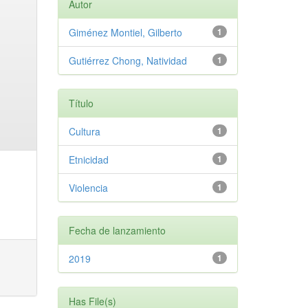
Autor
Giménez Montiel, Gilberto
1
Gutiérrez Chong, Natividad
1
Título
Cultura
1
Etnicidad
1
Violencia
1
Fecha de lanzamiento
2019
1
Has File(s)