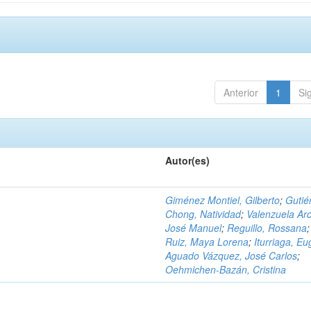
Anterior
1
Si
Autor(es)
Giménez Montiel, Gilberto
;
Gutié
Chong, Natividad
;
Valenzuela Arc
José Manuel
;
Reguillo, Rossana
Ruiz, Maya Lorena
;
Iturriaga, Eu
Aguado Vázquez, José Carlos
;
Oehmichen-Bazán, Cristina