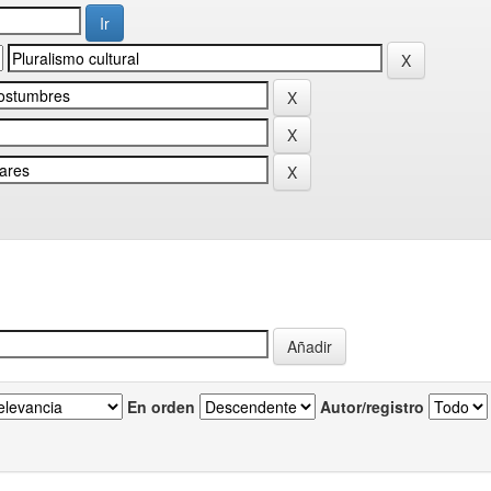
En orden
Autor/registro