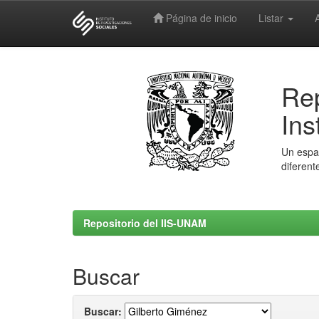
Página de inicio
Listar
Skip
navigation
Rep
Ins
Un espac
diferent
Repositorio del IIS-UNAM
Buscar
Buscar: