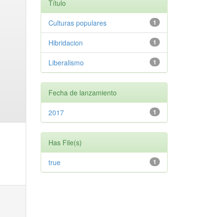
Título
Culturas populares
1
Hibridacion
1
Liberalismo
1
Fecha de lanzamiento
2017
1
Has File(s)
true
1