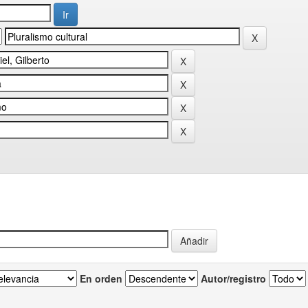
En orden
Autor/registro