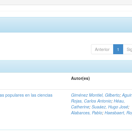
Anterior
1
Si
Autor(es)
ras populares en las ciencias
Giménez Montiel, Gilberto
;
Aguir
Rojas, Carlos Antonio
;
Héau,
Catherine
;
Suaáez, Hugo José
;
Alabarces, Pablo
;
Haesbaert, Ro