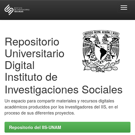
Skip
navigation
Repositorio
Universitario
Digital
Instituto de
Investigaciones Sociales
Un espacio para compartir materiales y recursos digitales
académicos producidos por los investigadores del IIS, en el
proceso de sus diferentes proyectos.
Repositorio del IIS-UNAM