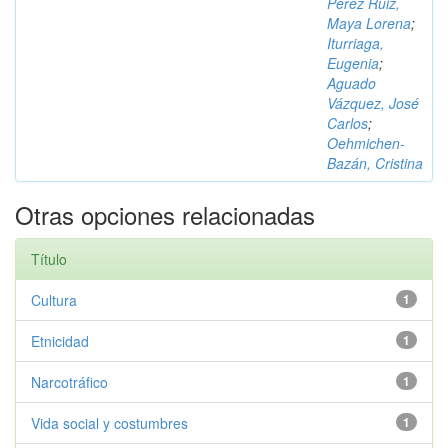
Pérez Ruiz,
Maya Lorena
;
Iturriaga,
Eugenia
;
Aguado
Vázquez, José
Carlos
;
Oehmichen-
Bazán, Cristina
Otras opciones relacionadas
Título
Cultura
1
Etnicidad
1
Narcotráfico
1
Vida social y costumbres
1