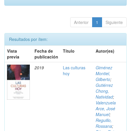
Anterior
1
Siguiente
Resultados por ítem:
Vista
Fecha de
Título
Autor(es)
previa
publicación
2019
Las culturas
Giménez
hoy
Montiel,
Gilberto
;
Gutiérrez
Chong,
Natividad
;
Valenzuela
Arce, José
Manuel
;
Reguillo,
Rossana
;