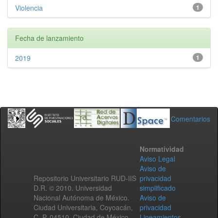
Violencia
1
Fecha de lanzamiento
2019
1
Comentarios
Normatividad
Aviso Legal
Aviso de
Repositorio Universitario RUD-IIS
privacidad
D.R. © 2010. Universidad
simplificado
Nacional Autónoma de México.
Aviso de
Ciudad Universitaria, Coyoacán,
privacidad
C. P. 04510, Ciudad de México,
Lineamientos