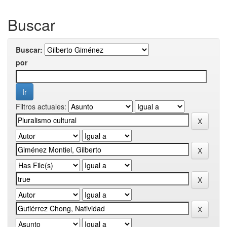
Buscar
Buscar:
por
Filtros actuales: