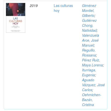
2019
Las culturas
Giménez
hoy
Montiel,
Gilberto
;
Gutiérrez
Chong,
Natividad
;
Valenzuela
Arce, José
Manuel
;
Reguillo,
Rossana
;
Pérez Ruiz,
Maya Lorena
;
Iturriaga,
Eugenia
;
Aguado
Vázquez, José
Carlos
;
Oehmichen-
Bazán,
Cristina