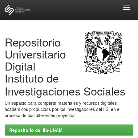
Skip
navigation
Repositorio
Universitario
Digital
Instituto de
Investigaciones Sociales
Un espacio para compartir materiales y recursos digitales
académicos producidos por los investigadores del IIS, en el
proceso de sus diferentes proyectos.
Repositorio del IIS-UNAM