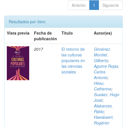
Anterior
1
Siguiente
Resultados por ítem:
Vista previa
Fecha de
Título
Autor(es)
publicación
2017
El retorno de
Giménez
las culturas
Montiel,
populares en
Gilberto
;
las ciencias
Aguirre Rojas,
sociales
Carlos
Antonio
;
Héau,
Catherine
;
Suaáez, Hugo
José
;
Alabarces,
Pablo
;
Haesbaert,
Rogérior