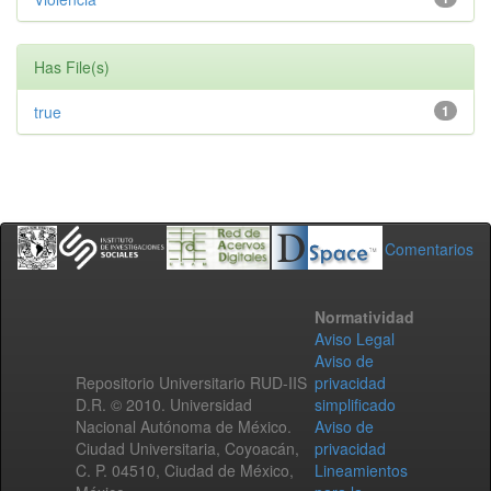
Has File(s)
true
1
Comentarios
Normatividad
Aviso Legal
Aviso de
Repositorio Universitario RUD-IIS
privacidad
D.R. © 2010. Universidad
simplificado
Nacional Autónoma de México.
Aviso de
Ciudad Universitaria, Coyoacán,
privacidad
C. P. 04510, Ciudad de México,
Lineamientos