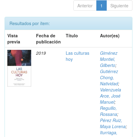
Anterior
1
Siguiente
Resultados por ítem:
Vista
Fecha de
Título
Autor(es)
previa
publicación
2019
Las culturas
Giménez
hoy
Montiel,
Gilberto
;
Gutiérrez
Chong,
Natividad
;
Valenzuela
Arce, José
Manuel
;
Reguillo,
Rossana
;
Pérez Ruiz,
Maya Lorena
;
Iturriaga,