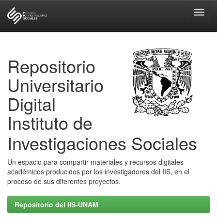
Skip
navigation
Repositorio
Universitario
Digital
Instituto de
Investigaciones Sociales
Un espacio para compartir materiales y recursos digitales
académicos producidos por los investigadores del IIS, en el
proceso de sus diferentes proyectos.
Repositorio del IIS-UNAM