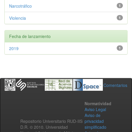
Narcotráfico
1
Violencia
1
Fecha de lanzamiento
2019
1
Comentarios
Normatividad
Aviso Legal
Aviso de
Repositorio Universitario RUD-IIS
privacidad
D.R. © 2010. Universidad
simplificado