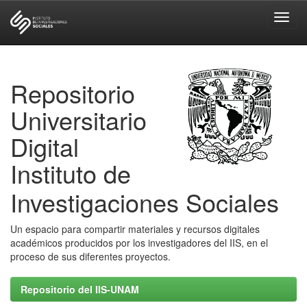
Skip
navigation
Repositorio
Universitario
Digital
Instituto de
Investigaciones Sociales
Un espacio para compartir materiales y recursos digitales
académicos producidos por los investigadores del IIS, en el
proceso de sus diferentes proyectos.
Repositorio del IIS-UNAM