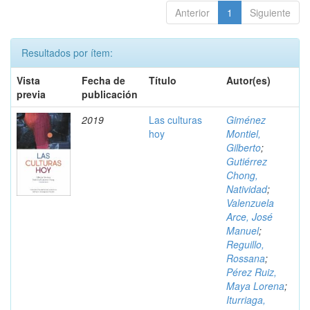
Anterior
1
Siguiente
Resultados por ítem:
Vista
Fecha de
Título
Autor(es)
previa
publicación
2019
Las culturas
Giménez
hoy
Montiel,
Gilberto
;
Gutiérrez
Chong,
Natividad
;
Valenzuela
Arce, José
Manuel
;
Reguillo,
Rossana
;
Pérez Ruiz,
Maya Lorena
;
Iturriaga,