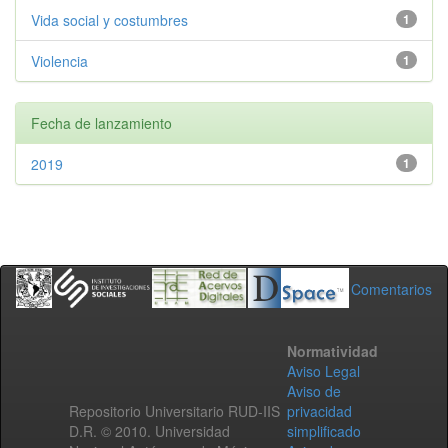
Vida social y costumbres
1
Violencia
1
Fecha de lanzamiento
2019
1
Comentarios
Normatividad
Aviso Legal
Aviso de
Repositorio Universitario RUD-IIS
privacidad
D.R. © 2010. Universidad
simplificado