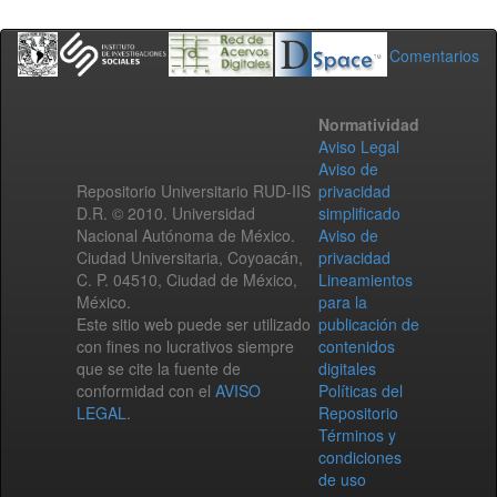
Comentarios
Normatividad
Aviso Legal
Aviso de
Repositorio Universitario RUD-IIS
privacidad
D.R. © 2010. Universidad
simplificado
Nacional Autónoma de México.
Aviso de
Ciudad Universitaria, Coyoacán,
privacidad
C. P. 04510, Ciudad de México,
Lineamientos
México.
para la
Este sitio web puede ser utilizado
publicación de
con fines no lucrativos siempre
contenidos
que se cite la fuente de
digitales
conformidad con el
AVISO
Políticas del
LEGAL
.
Repositorio
Términos y
condiciones
de uso