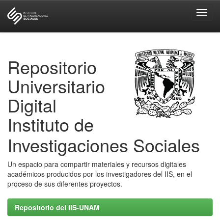
Skip
navigation
Repositorio
Universitario
Digital
Instituto de
Investigaciones Sociales
Un espacio para compartir materiales y recursos digitales
académicos producidos por los investigadores del IIS, en el
proceso de sus diferentes proyectos.
Repositorio del IIS-UNAM