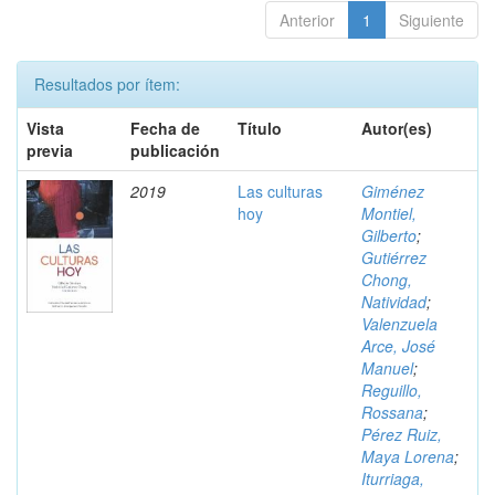
Anterior
1
Siguiente
Resultados por ítem:
Vista
Fecha de
Título
Autor(es)
previa
publicación
2019
Las culturas
Giménez
hoy
Montiel,
Gilberto
;
Gutiérrez
Chong,
Natividad
;
Valenzuela
Arce, José
Manuel
;
Reguillo,
Rossana
;
Pérez Ruiz,
Maya Lorena
;
Iturriaga,