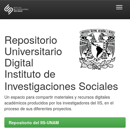
Skip
navigation
Repositorio
Universitario
Digital
Instituto de
Investigaciones Sociales
Un espacio para compartir materiales y recursos digitales
académicos producidos por los investigadores del IIS, en el
proceso de sus diferentes proyectos.
Repositorio del IIS-UNAM