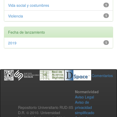
Vida social y costumbres
1
Violencia
1
Fecha de lanzamiento
2019
1
Comentarios
Normatividad
Aviso Legal
Aviso de
Repositorio Universitario RUD-IIS
privacidad
D.R. © 2010. Universidad
simplificado