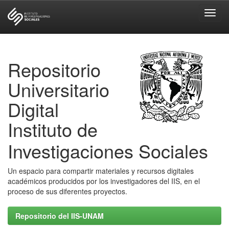
Skip
navigation
Repositorio
Universitario
Digital
Instituto de
Investigaciones Sociales
Un espacio para compartir materiales y recursos digitales
académicos producidos por los investigadores del IIS, en el
proceso de sus diferentes proyectos.
Repositorio del IIS-UNAM