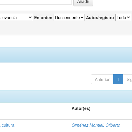
En orden
Autor/registro
Anterior
1
Si
Autor(es)
a cultura
Giménez Montiel, Gilberto