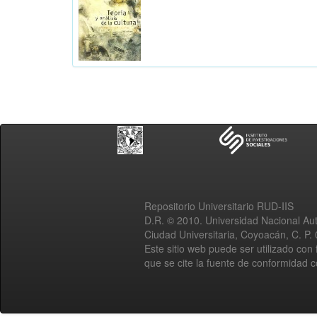
Repositorio Universitario RUD-IIS
D.R. © 2010. Universidad Nacional A
Ciudad Universitaria, Coyoacán, C. P.
Este sitio web puede ser utilizado con 
que se cite la fuente de conformidad 