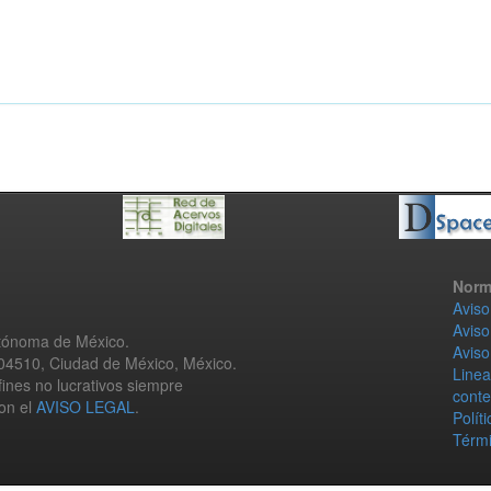
Norm
Aviso
Aviso
utónoma de México.
Aviso
 04510, Ciudad de México, México.
Linea
fines no lucrativos siempre
conte
con el
AVISO LEGAL
.
Polít
Térmi