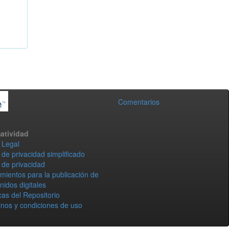
Comentarios
atividad
 Legal
 de privacidad simplificado
 de privacidad
mientos para la publicación de
nidos digitales
icas del Repositorio
nos y condiciones de uso