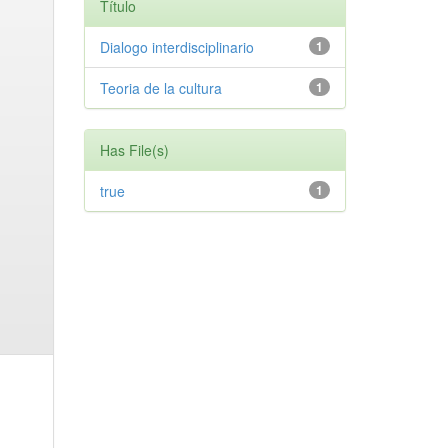
Título
Dialogo interdisciplinario
1
Teoria de la cultura
1
Has File(s)
true
1