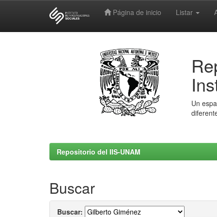
Página de inicio
Listar
Skip
navigation
Rep
Ins
Un espac
diferent
Repositorio del IIS-UNAM
Buscar
Buscar: