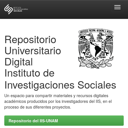
Skip
navigation
Repositorio
Universitario
Digital
Instituto de
Investigaciones Sociales
Un espacio para compartir materiales y recursos digitales
académicos producidos por los investigadores del IIS, en el
proceso de sus diferentes proyectos.
Repositorio del IIS-UNAM