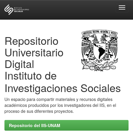
Skip
navigation
Repositorio
Universitario
Digital
Instituto de
Investigaciones Sociales
Un espacio para compartir materiales y recursos digitales
académicos producidos por los investigadores del IIS, en el
proceso de sus diferentes proyectos.
Repositorio del IIS-UNAM