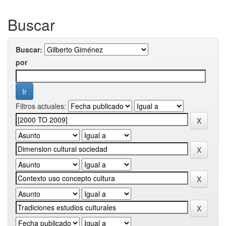
Buscar
Buscar:
por
Filtros actuales: