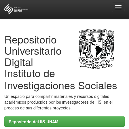
Skip
navigation
Repositorio
Universitario
Digital
Instituto de
Investigaciones Sociales
Un espacio para compartir materiales y recursos digitales
académicos producidos por los investigadores del IIS, en el
proceso de sus diferentes proyectos.
Repositorio del IIS-UNAM