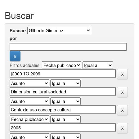
Buscar
Buscar:
por
Filtros actuales: