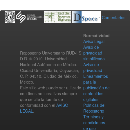
Comentarios
Normatividad
Aviso Legal
Aviso de
Repositorio Universitario RUD-IIS
privacidad
D.R. © 2010. Universidad
simplificado
Nacional Autónoma de México.
Aviso de
Ciudad Universitaria, Coyoacán,
privacidad
C. P. 04510, Ciudad de México,
Lineamientos
México.
para la
Este sitio web puede ser utilizado
publicación de
con fines no lucrativos siempre
contenidos
que se cite la fuente de
digitales
conformidad con el
AVISO
Políticas del
LEGAL
.
Repositorio
Términos y
condiciones
de uso