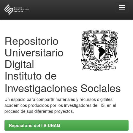
Skip
navigation
Repositorio
Universitario
Digital
Instituto de
Investigaciones Sociales
Un espacio para compartir materiales y recursos digitales
académicos producidos por los investigadores del IIS, en el
proceso de sus diferentes proyectos.
Repositorio del IIS-UNAM