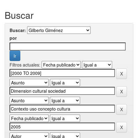
Buscar
Buscar:
por
Filtros actuales: