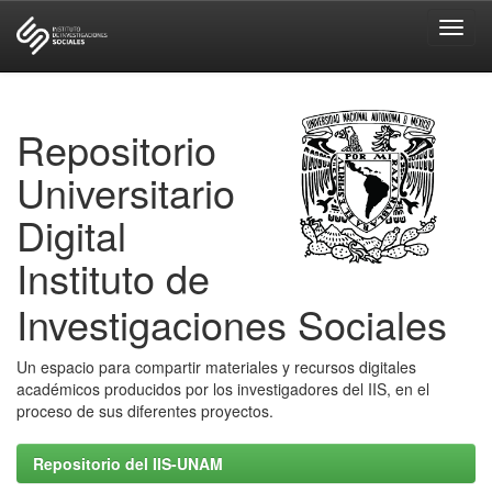
Skip
navigation
Repositorio
Universitario
Digital
Instituto de
Investigaciones Sociales
Un espacio para compartir materiales y recursos digitales
académicos producidos por los investigadores del IIS, en el
proceso de sus diferentes proyectos.
Repositorio del IIS-UNAM