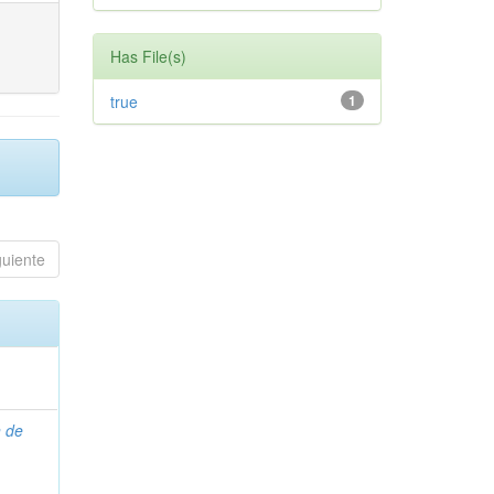
Has File(s)
true
1
guiente
n de