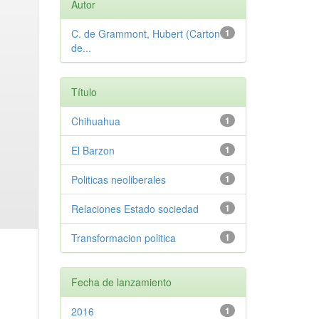
Autor
C. de Grammont, Hubert (Carton
1
de...
Título
Chihuahua
1
El Barzon
1
Politicas neoliberales
1
Relaciones Estado sociedad
1
Transformacion politica
1
Fecha de lanzamiento
2016
1