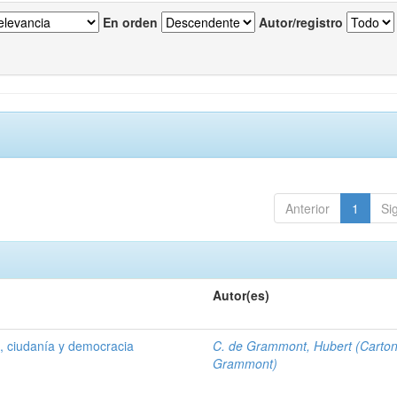
En orden
Autor/registro
Anterior
1
Si
Autor(es)
 , ciudanía y democracia
C. de Grammont, Hubert (Carto
Grammont)