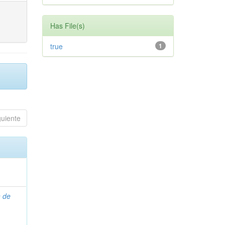
Has File(s)
true
1
guiente
n de