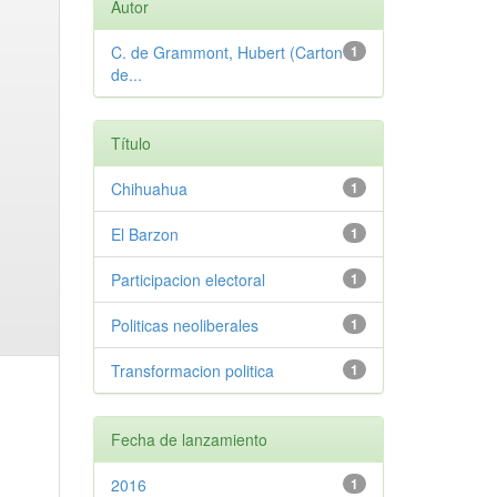
Autor
C. de Grammont, Hubert (Carton
1
de...
Título
Chihuahua
1
El Barzon
1
Participacion electoral
1
Politicas neoliberales
1
Transformacion politica
1
Fecha de lanzamiento
2016
1