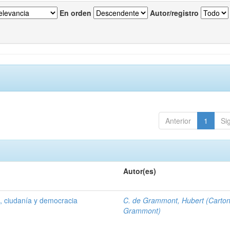
En orden
Autor/registro
Anterior
1
Si
Autor(es)
 , ciudanía y democracia
C. de Grammont, Hubert (Carto
Grammont)