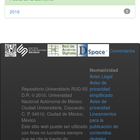
2016
1
Comentarios
Normatividad
Aviso Legal
Aviso de
Repositorio Universitario RUD-IIS
privacidad
D.R. © 2010. Universidad
simplificado
Nacional Autónoma de México.
Aviso de
Ciudad Universitaria, Coyoacán,
privacidad
C. P. 04510, Ciudad de México,
Lineamientos
México.
para la
Este sitio web puede ser utilizado
publicación de
con fines no lucrativos siempre
contenidos
que se cite la fuente de
digitales