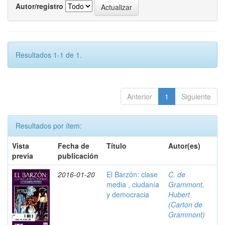
Autor/registro
Resultados 1-1 de 1.
Anterior
1
Siguiente
Resultados por ítem:
Vista
Fecha de
Título
Autor(es)
previa
publicación
2016-01-20
El Barzón: clase
C. de
media , ciudanía
Grammont,
y democracia
Hubert
(Carton de
Grammont)