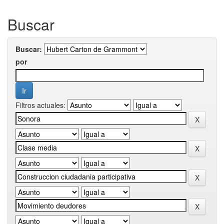
Buscar
Buscar:
por
Filtros actuales: