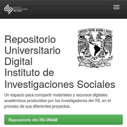
Skip
navigation
Repositorio
Universitario
Digital
Instituto de
Investigaciones Sociales
Un espacio para compartir materiales y recursos digitales
académicos producidos por los investigadores del IIS, en el
proceso de sus diferentes proyectos.
Repositorio del IIS-UNAM