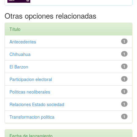
Otras opciones relacionadas
Título
Antecedentes
1
Chihuahua
1
El Barzon
1
Participacion electoral
1
Politicas neoliberales
1
Relaciones Estado sociedad
1
Transformacion politica
1
Fecha de lanzamiento