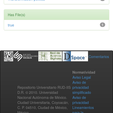
Has File(s)
true
1
Comentarios
Normatividad
Aviso Legal
Aviso de
Repositorio Universitario RUD-IIS
privacidad
D.R. © 2010. Universidad
simplificado
Nacional Autónoma de México.
Aviso de
Ciudad Universitaria, Coyoacán,
privacidad
C. P. 04510, Ciudad de México,
Lineamientos
México.
para la