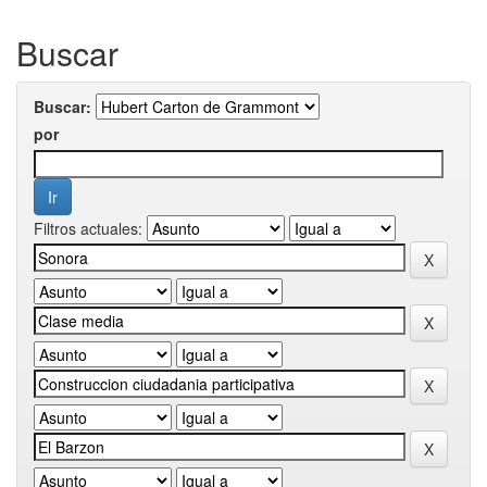
Buscar
Buscar:
por
Filtros actuales: