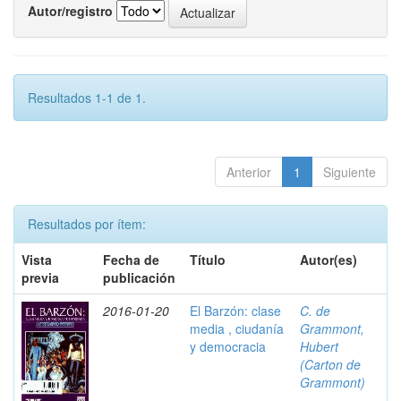
Autor/registro
Resultados 1-1 de 1.
Anterior
1
Siguiente
Resultados por ítem:
Vista
Fecha de
Título
Autor(es)
previa
publicación
2016-01-20
El Barzón: clase
C. de
media , ciudanía
Grammont,
y democracia
Hubert
(Carton de
Grammont)