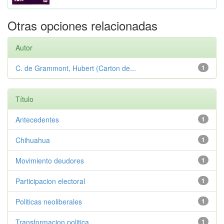
Otras opciones relacionadas
Autor
C. de Grammont, Hubert (Carton de...
1
Título
Antecedentes
1
Chihuahua
1
Movimiento deudores
1
Participacion electoral
1
Politicas neoliberales
1
Transformacion politica
1