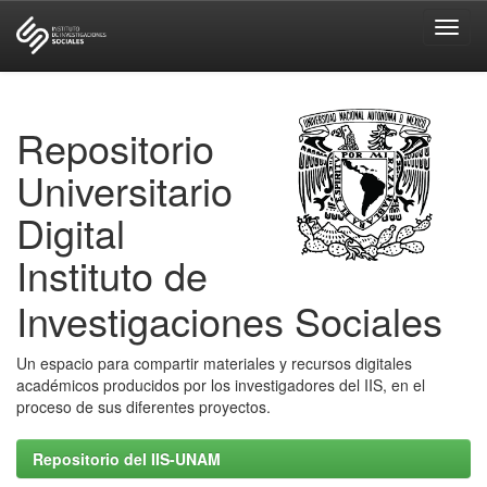
Skip
navigation
Repositorio
Universitario
Digital
Instituto de
Investigaciones Sociales
Un espacio para compartir materiales y recursos digitales
académicos producidos por los investigadores del IIS, en el
proceso de sus diferentes proyectos.
Repositorio del IIS-UNAM