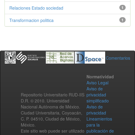
Relaciones Estado sociedad
1
Transformacion politica
1
Comentarios
Normatividad
Aviso Legal
Aviso de
Repositorio Universitario RUD-IIS
privacidad
D.R. © 2010. Universidad
simplificado
Nacional Autónoma de México.
Aviso de
Ciudad Universitaria, Coyoacán,
privacidad
C. P. 04510, Ciudad de México,
Lineamientos
México.
para la
Este sitio web puede ser utilizado
publicación de