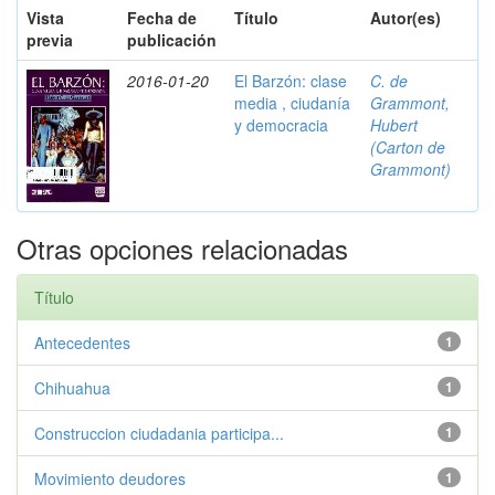
Vista
Fecha de
Título
Autor(es)
previa
publicación
2016-01-20
El Barzón: clase
C. de
media , ciudanía
Grammont,
y democracia
Hubert
(Carton de
Grammont)
Otras opciones relacionadas
Título
Antecedentes
1
Chihuahua
1
Construccion ciudadania participa...
1
Movimiento deudores
1