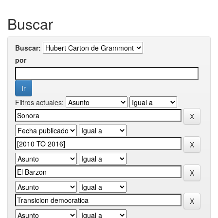
Buscar
Buscar:
por
Filtros actuales: