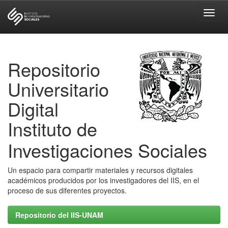
Skip
navigation
Repositorio
Universitario
Digital
Instituto de
Investigaciones Sociales
Un espacio para compartir materiales y recursos digitales
académicos producidos por los investigadores del IIS, en el
proceso de sus diferentes proyectos.
Repositorio del IIS-UNAM