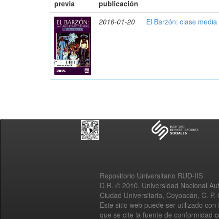
previa
publicación
2016-01-20
El Barzón: clase media
Repositorio Universitario RUD-IIS
D.R. © 2010. Universidad Nacional A
Ciudad Universitaria, Coyoacán, C. P.
Este sitio web puede ser utilizado con 
que se cite la fuente de conformidad 