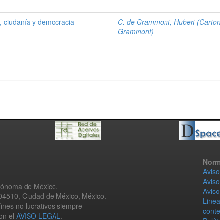
 , ciudanía y democracia
C. de Grammont, Hubert (Carto
Grammont)
Norm
Aviso
Aviso
utónoma de México.
Aviso
 04510, Ciudad de México, México.
Linea
fines no lucrativos siempre
conte
con el
AVISO LEGAL
.