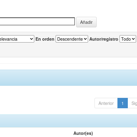
En orden
Autor/registro
Anterior
1
Si
Autor(es)