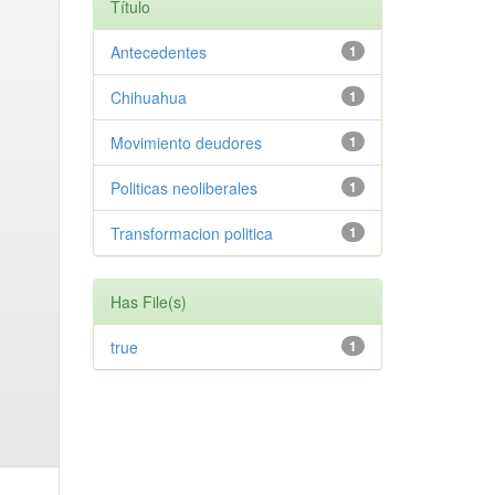
Título
Antecedentes
1
Chihuahua
1
Movimiento deudores
1
Politicas neoliberales
1
Transformacion politica
1
Has File(s)
true
1