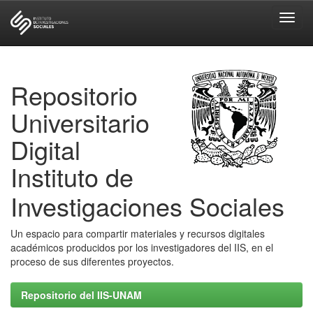
Skip
navigation
Repositorio
Universitario
Digital
Instituto de
Investigaciones Sociales
Un espacio para compartir materiales y recursos digitales
académicos producidos por los investigadores del IIS, en el
proceso de sus diferentes proyectos.
Repositorio del IIS-UNAM