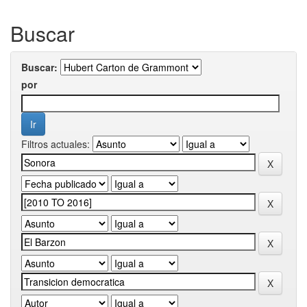
Buscar
Buscar:
por
Filtros actuales: