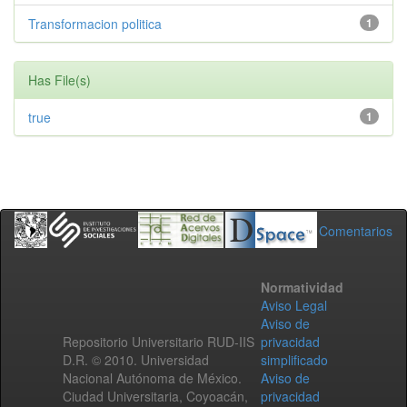
Transformacion politica
1
Has File(s)
true
1
Comentarios
Normatividad
Aviso Legal
Aviso de
Repositorio Universitario RUD-IIS
privacidad
D.R. © 2010. Universidad
simplificado
Nacional Autónoma de México.
Aviso de
Ciudad Universitaria, Coyoacán,
privacidad