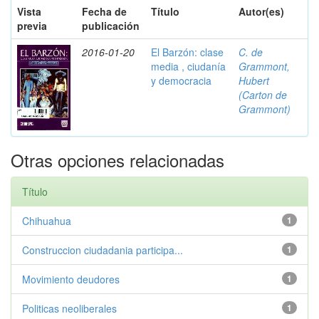
Vista
Fecha de
Título
Autor(es)
previa
publicación
2016-01-20
El Barzón: clase
C. de
media , ciudanía
Grammont,
y democracia
Hubert
(Carton de
Grammont)
Otras opciones relacionadas
Título
Chihuahua
1
Construccion ciudadania participa...
1
Movimiento deudores
1
Politicas neoliberales
1