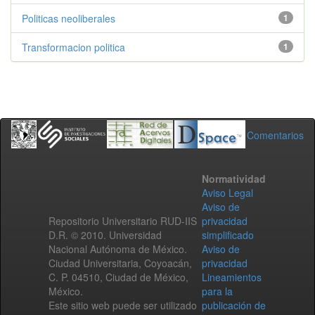
Politicas neoliberales
1
Transformacion politica
1
Comentarios
Normatividad
Aviso Legal
Aviso de
Repositorio Universitario RUD-IIS
privacidad
D.R. © 2010. Universidad
simplificado
Nacional Autónoma de México.
Aviso de
Ciudad Universitaria, Coyoacán,
privacidad
C. P. 04510, Ciudad de México,
Lineamientos
México.
para la
Este sitio web puede ser utilizado
publicación de