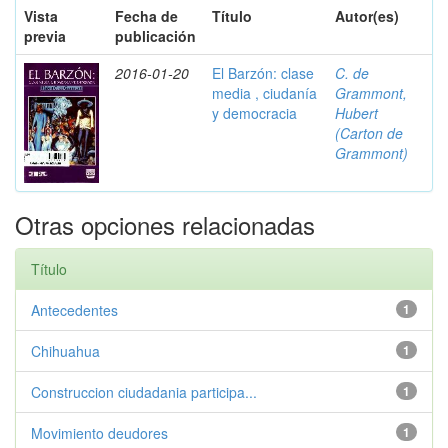
Vista
Fecha de
Título
Autor(es)
previa
publicación
2016-01-20
El Barzón: clase
C. de
media , ciudanía
Grammont,
y democracia
Hubert
(Carton de
Grammont)
Otras opciones relacionadas
Título
Antecedentes
1
Chihuahua
1
Construccion ciudadania participa...
1
Movimiento deudores
1