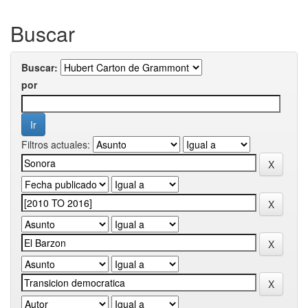
Buscar
Buscar:
por
Filtros actuales: