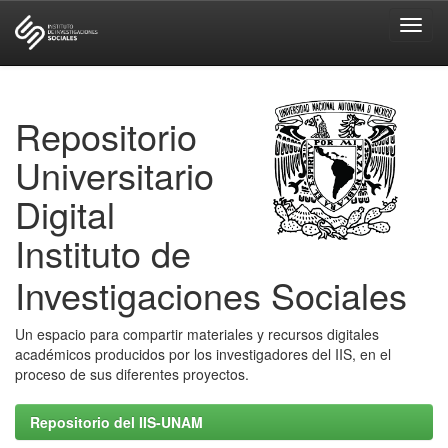
Skip
navigation
Repositorio
Universitario
Digital
Instituto de
Investigaciones Sociales
Un espacio para compartir materiales y recursos digitales
académicos producidos por los investigadores del IIS, en el
proceso de sus diferentes proyectos.
Repositorio del IIS-UNAM