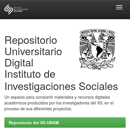
Skip
navigation
Repositorio
Universitario
Digital
Instituto de
Investigaciones Sociales
Un espacio para compartir materiales y recursos digitales
académicos producidos por los investigadores del IIS, en el
proceso de sus diferentes proyectos.
Repositorio del IIS-UNAM