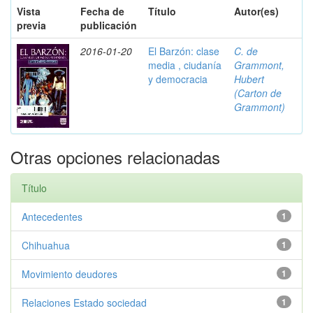
Vista
Fecha de
Título
Autor(es)
previa
publicación
2016-01-20
El Barzón: clase
C. de
media , ciudanía
Grammont,
y democracia
Hubert
(Carton de
Grammont)
Otras opciones relacionadas
Título
Antecedentes
1
Chihuahua
1
Movimiento deudores
1
Relaciones Estado sociedad
1