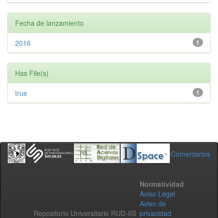
Fecha de lanzamiento
2016
1
Has File(s)
true
1
Comentarios
Normatividad
Aviso Legal
Aviso de
Repositorio Universitario RUD-IIS
privacidad