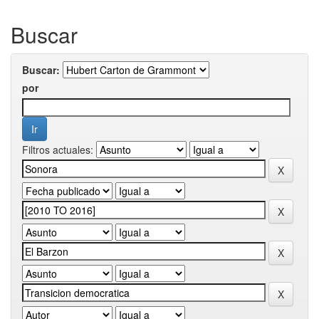
Buscar
Buscar:
por
Filtros actuales: