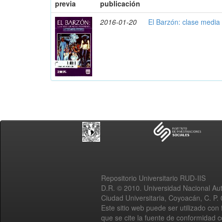
previa
publicación
2016-01-20
El Barzón: clase media
Repositorio Universitario RUD-IIS
D.R. © 2010. Universidad Nacional A
Ciudad Universitaria, Coyoacán, C. P.
Este sitio web puede ser utilizado con 
que se cite la fuente de conformidad 