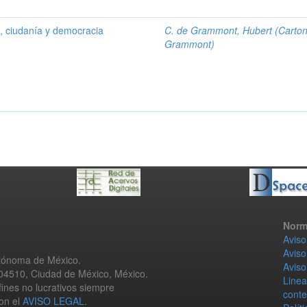
 , ciudanía y democracia
C. de Grammont, Hubert (Carto
Grammont)
Norm
Aviso
Aviso
utónoma de México.
Aviso
 04510, Ciudad de México, México.
Linea
fines no lucrativos siempre
conte
con el
AVISO LEGAL
.