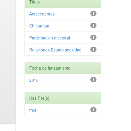
Título
Antecedentes
1
Chihuahua
1
Participacion electoral
1
Relaciones Estado sociedad
1
Fecha de lanzamiento
2016
1
Has File(s)
true
1