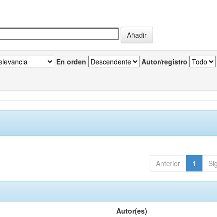
En orden
Autor/registro
Anterior
1
Si
Autor(es)