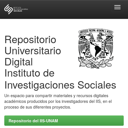
Skip
navigation
Repositorio
Universitario
Digital
Instituto de
Investigaciones Sociales
Un espacio para compartir materiales y recursos digitales
académicos producidos por los investigadores del IIS, en el
proceso de sus diferentes proyectos.
Repositorio del IIS-UNAM