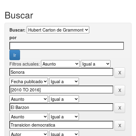
Buscar
Buscar:
por
Filtros actuales: