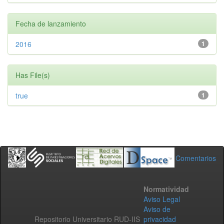
Fecha de lanzamiento
2016
1
Has File(s)
true
1
Comentarios
Normatividad
Aviso Legal
Aviso de
Repositorio Universitario RUD-IIS
privacidad