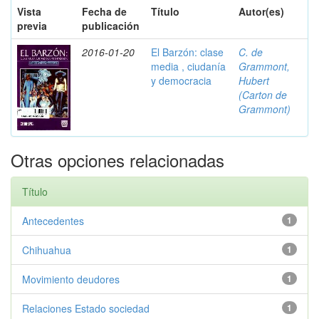
Vista
Fecha de
Título
Autor(es)
previa
publicación
2016-01-20
El Barzón: clase
C. de
media , ciudanía
Grammont,
y democracia
Hubert
(Carton de
Grammont)
Otras opciones relacionadas
Título
Antecedentes
1
Chihuahua
1
Movimiento deudores
1
Relaciones Estado sociedad
1