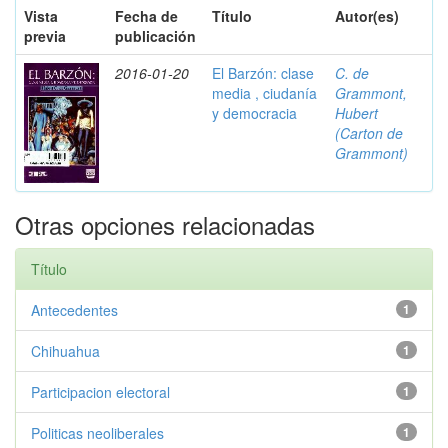
Vista
Fecha de
Título
Autor(es)
previa
publicación
2016-01-20
El Barzón: clase
C. de
media , ciudanía
Grammont,
y democracia
Hubert
(Carton de
Grammont)
Otras opciones relacionadas
Título
Antecedentes
1
Chihuahua
1
Participacion electoral
1
Politicas neoliberales
1