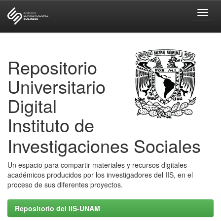
Skip
navigation
Repositorio
Universitario
Digital
Instituto de
Investigaciones Sociales
Un espacio para compartir materiales y recursos digitales
académicos producidos por los investigadores del IIS, en el
proceso de sus diferentes proyectos.
Repositorio del IIS-UNAM