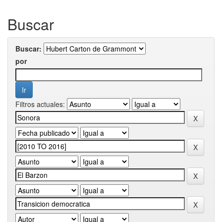
Buscar
Buscar:
por
Filtros actuales: