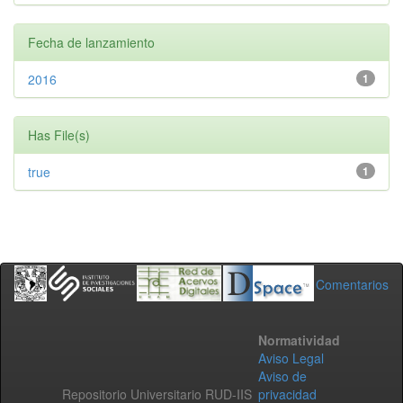
Fecha de lanzamiento
2016
1
Has File(s)
true
1
Comentarios
Normatividad
Aviso Legal
Aviso de
Repositorio Universitario RUD-IIS
privacidad