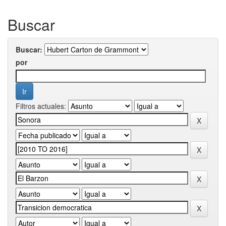
Buscar
Buscar:
por
Filtros actuales: