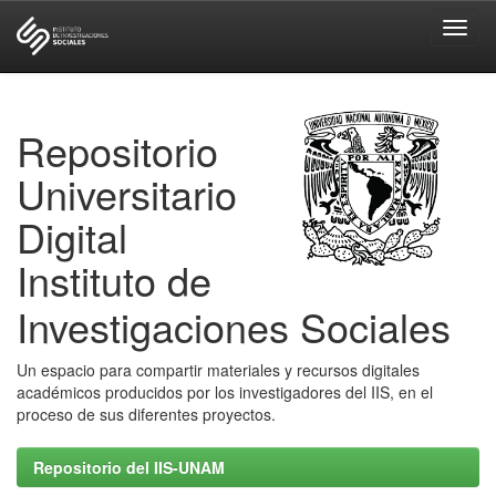
Skip
navigation
Repositorio
Universitario
Digital
Instituto de
Investigaciones Sociales
Un espacio para compartir materiales y recursos digitales
académicos producidos por los investigadores del IIS, en el
proceso de sus diferentes proyectos.
Repositorio del IIS-UNAM