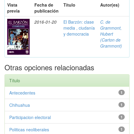
Vista
Fecha de
Título
Autor(es)
previa
publicación
2016-01-20
El Barzón: clase
C. de
media , ciudanía
Grammont,
y democracia
Hubert
(Carton de
Grammont)
Otras opciones relacionadas
Título
Antecedentes
1
Chihuahua
1
Participacion electoral
1
Politicas neoliberales
1