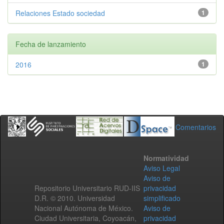
Relaciones Estado sociedad
1
Fecha de lanzamiento
2016
1
Comentarios
Normatividad
Aviso Legal
Aviso de
Repositorio Universitario RUD-IIS
privacidad
D.R. © 2010. Universidad
simplificado
Nacional Autónoma de México.
Aviso de
Ciudad Universitaria, Coyoacán,
privacidad