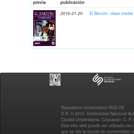
previa
publicación
2016-01-20
El Barzón: clase media
Repositorio Universitario RUD-IIS
D.R. © 2010. Universidad Nacional A
Ciudad Universitaria, Coyoacán, C. P.
Este sitio web puede ser utilizado con 
que se cite la fuente de conformidad 