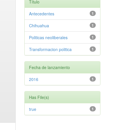
Título
Antecedentes
1
Chihuahua
1
Politicas neoliberales
1
Transformacion politica
1
Fecha de lanzamiento
2016
1
Has File(s)
true
1