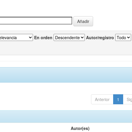
En orden
Autor/registro
Anterior
1
Si
Autor(es)