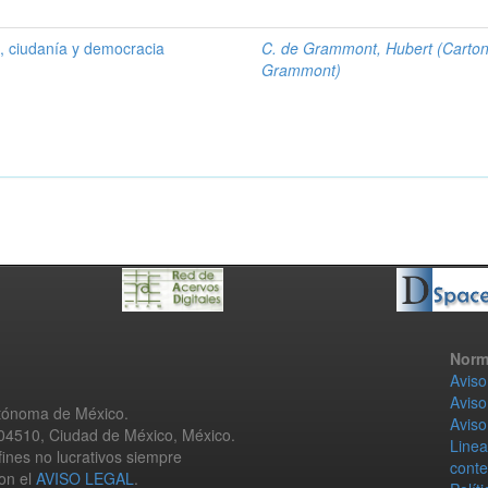
 , ciudanía y democracia
C. de Grammont, Hubert (Carto
Grammont)
Norm
Aviso
Aviso
utónoma de México.
Aviso
 04510, Ciudad de México, México.
Linea
fines no lucrativos siempre
conte
con el
AVISO LEGAL
.