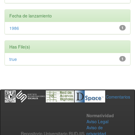
Fecha de lanzamiento
1986
1
Has File(s)
true
1
Comentarios
Normatividad
Aviso Legal
Aviso de
Repositorio Universitario RUD-IIS
privacidad