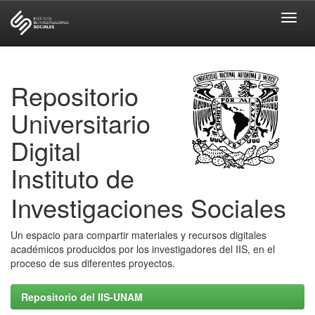
Skip
navigation
Repositorio
Universitario
Digital
Instituto de
Investigaciones Sociales
Un espacio para compartir materiales y recursos digitales
académicos producidos por los investigadores del IIS, en el
proceso de sus diferentes proyectos.
Repositorio del IIS-UNAM