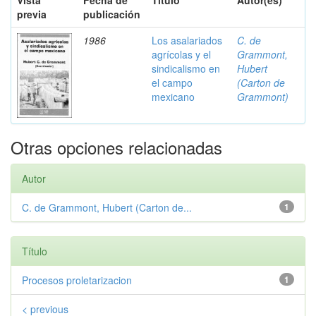
Vista
Fecha de
Título
Autor(es)
previa
publicación
1986
Los asalariados
C. de
agrícolas y el
Grammont,
sindicalismo en
Hubert
el campo
(Carton de
mexicano
Grammont)
Otras opciones relacionadas
Autor
C. de Grammont, Hubert (Carton de...
1
Título
Procesos proletarizacion
1
< previous