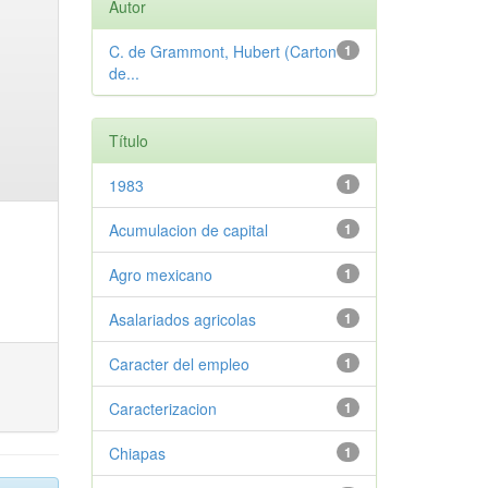
Autor
C. de Grammont, Hubert (Carton
1
de...
Título
1983
1
Acumulacion de capital
1
Agro mexicano
1
Asalariados agricolas
1
Caracter del empleo
1
Caracterizacion
1
Chiapas
1