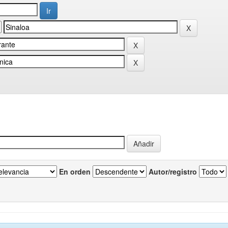
En orden
Autor/registro