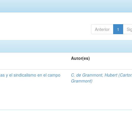
Anterior
1
Si
Autor(es)
las y el sindicalismo en el campo
C. de Grammont, Hubert (Carto
Grammont)