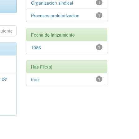
Organizacion sindical
1
Procesos proletarizacion
1
guiente
Fecha de lanzamiento
1986
1
Has File(s)
n de
true
1