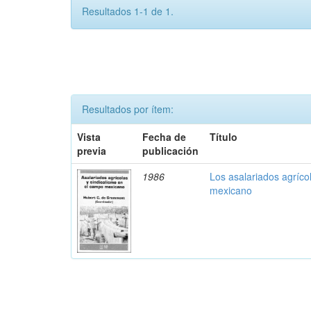
Resultados 1-1 de 1.
Resultados por ítem:
Vista
Fecha de
Título
previa
publicación
1986
Los asalariados agríco
mexicano