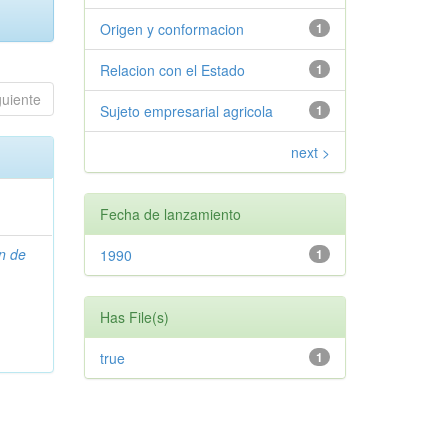
Origen y conformacion
1
Relacion con el Estado
1
guiente
Sujeto empresarial agricola
1
next >
Fecha de lanzamiento
n de
1990
1
Has File(s)
true
1