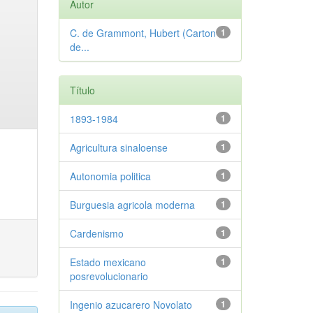
Autor
C. de Grammont, Hubert (Carton
1
de...
Título
1893-1984
1
Agricultura sinaloense
1
Autonomia politica
1
Burguesia agricola moderna
1
Cardenismo
1
Estado mexicano
1
posrevolucionario
Ingenio azucarero Novolato
1