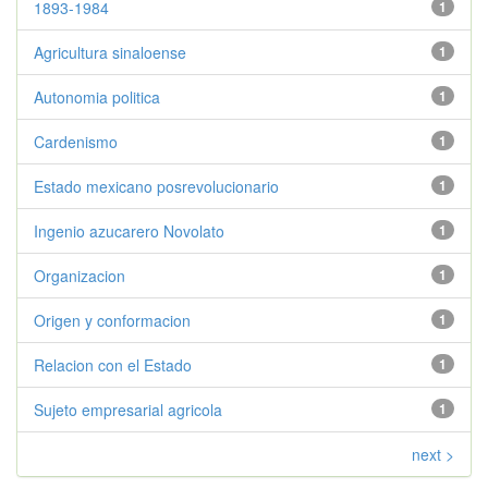
1893-1984
1
Agricultura sinaloense
1
Autonomia politica
1
Cardenismo
1
Estado mexicano posrevolucionario
1
Ingenio azucarero Novolato
1
Organizacion
1
Origen y conformacion
1
Relacion con el Estado
1
Sujeto empresarial agricola
1
next >