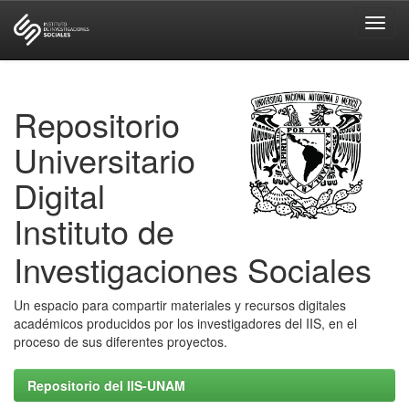
Skip
navigation
Repositorio
Universitario
Digital
Instituto de
Investigaciones Sociales
Un espacio para compartir materiales y recursos digitales
académicos producidos por los investigadores del IIS, en el
proceso de sus diferentes proyectos.
Repositorio del IIS-UNAM