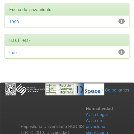
Fecha de lanzamiento
1990
1
Has File(s)
true
1
Comentarios
Normatividad
Aviso Legal
Aviso de
Repositorio Universitario RUD-IIS
privacidad
D.R. © 2010. Universidad
simplificado