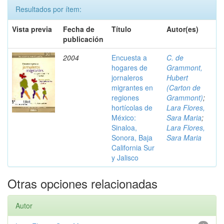
Resultados por ítem:
Vista previa
Fecha de
Título
Autor(es)
publicación
2004
Encuesta a
C. de
hogares de
Grammont,
jornaleros
Hubert
migrantes en
(Carton de
regiones
Grammont)
;
hortícolas de
Lara Flores,
México:
Sara Maria
;
Sinaloa,
Lara Flores,
Sonora, Baja
Sara Maria
California Sur
y Jalisco
Otras opciones relacionadas
Autor