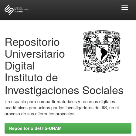
Skip
navigation
Repositorio
Universitario
Digital
Instituto de
Investigaciones Sociales
Un espacio para compartir materiales y recursos digitales
académicos producidos por los investigadores del IIS, en el
proceso de sus diferentes proyectos.
Repositorio del IIS-UNAM