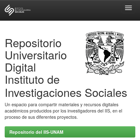
Skip
navigation
Repositorio
Universitario
Digital
Instituto de
Investigaciones Sociales
Un espacio para compartir materiales y recursos digitales
académicos producidos por los investigadores del IIS, en el
proceso de sus diferentes proyectos.
Repositorio del IIS-UNAM