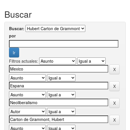
Buscar
Buscar:
por
Filtros actuales: