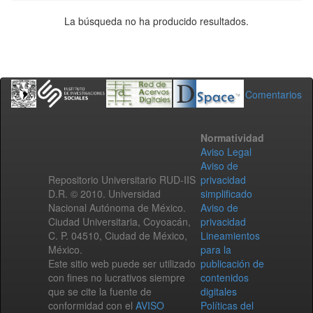
La búsqueda no ha producido resultados.
Comentarios
Normatividad
Aviso Legal
Aviso de
Repositorio Universitario RUD-IIS
privacidad
D.R. © 2010. Universidad
simplificado
Nacional Autónoma de México.
Aviso de
Ciudad Universitaria, Coyoacán,
privacidad
C. P. 04510, Ciudad de México,
Lineamientos
México.
para la
Este sitio web puede ser utilizado
publicación de
con fines no lucrativos siempre
contenidos
que se cite la fuente de
digitales
conformidad con el
AVISO
Políticas del