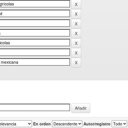
En orden
Autor/registro