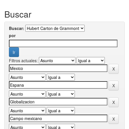
Buscar
Buscar:
por
Filtros actuales: