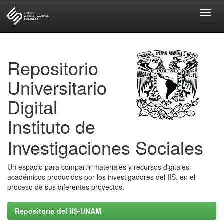
Skip
navigation
Repositorio
Universitario
Digital
Instituto de
Investigaciones Sociales
Un espacio para compartir materiales y recursos digitales
académicos producidos por los investigadores del IIS, en el
proceso de sus diferentes proyectos.
Repositorio del IIS-UNAM