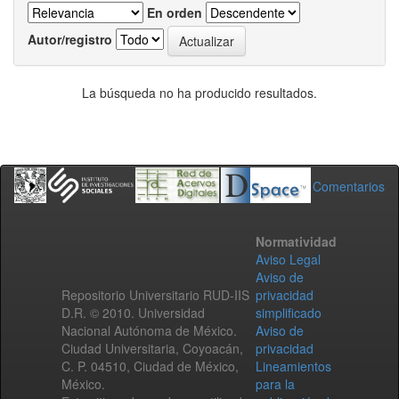
En orden
Autor/registro
La búsqueda no ha producido resultados.
Comentarios
Normatividad
Aviso Legal
Aviso de
Repositorio Universitario RUD-IIS
privacidad
D.R. © 2010. Universidad
simplificado
Nacional Autónoma de México.
Aviso de
Ciudad Universitaria, Coyoacán,
privacidad
C. P. 04510, Ciudad de México,
Lineamientos
México.
para la