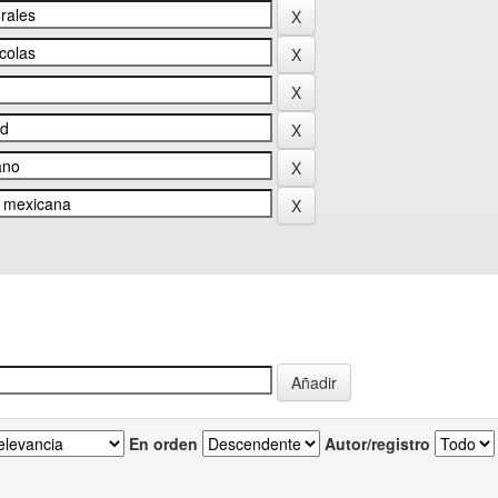
En orden
Autor/registro