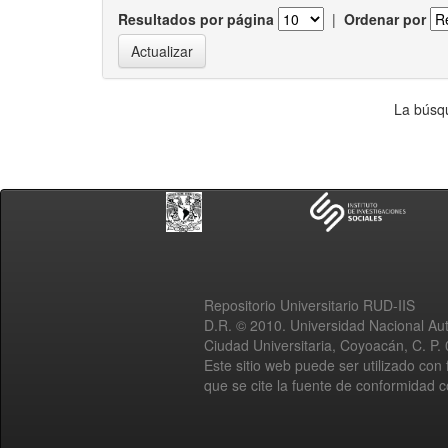
Resultados por página
|
Ordenar por
La búsqu
Repositorio Universitario RUD-IIS
D.R. © 2010. Universidad Nacional A
Ciudad Universitaria, Coyoacán, C. P.
Este sitio web puede ser utilizado con 
que se cite la fuente de conformidad 