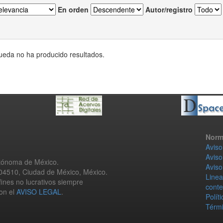
En orden
Autor/registro
eda no ha producido resultados.
Norm
Aviso
Aviso
utónoma de México.
Aviso
 04510, Ciudad de México, México.
Linea
fines no lucrativos siempre
conte
con el
AVISO LEGAL
.
Polít
Térmi