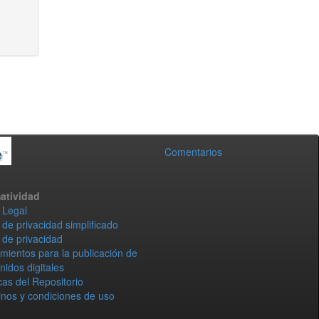
Comentarios
atividad
 Legal
 de privacidad simplificado
 de privacidad
mientos para la publicación de
nidos digitales
icas del Repositorio
nos y condiciones de uso