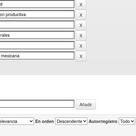
En orden
Autor/registro