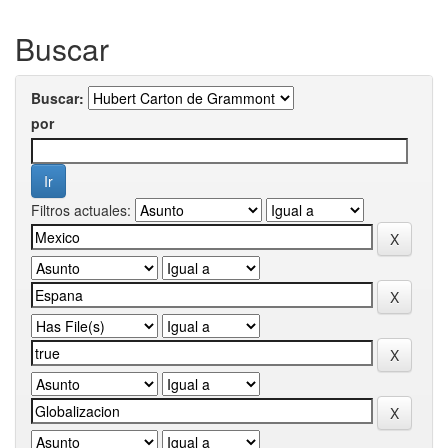
Buscar
Buscar:
por
Filtros actuales: