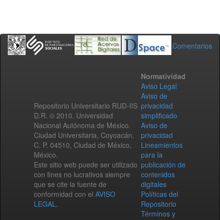
Comentarios
Normatividad
Aviso Legal
Aviso de
Repositorio Universitario RUD-IIS
privacidad
D.R. © 2010. Universidad
simplificado
Nacional Autónoma de México.
Aviso de
Ciudad Universitaria, Coyoacán,
privacidad
C. P. 04510, Ciudad de México,
Lineamientos
México.
para la
Este sitio web puede ser utilizado
publicación de
con fines no lucrativos siempre
contenidos
que se cite la fuente de
digitales
conformidad con el
AVISO
Políticas del
LEGAL
.
Repositorio
Términos y