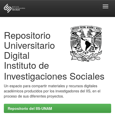
Skip
navigation
Repositorio
Universitario
Digital
Instituto de
Investigaciones Sociales
Un espacio para compartir materiales y recursos digitales
académicos producidos por los investigadores del IIS, en el
proceso de sus diferentes proyectos.
Repositorio del IIS-UNAM