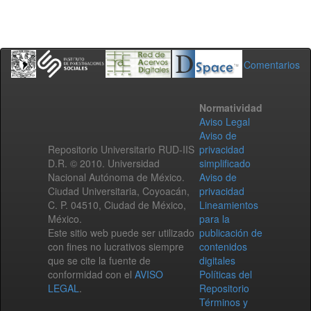
Comentarios
Normatividad
Aviso Legal
Aviso de
Repositorio Universitario RUD-IIS
privacidad
D.R. © 2010. Universidad
simplificado
Nacional Autónoma de México.
Aviso de
Ciudad Universitaria, Coyoacán,
privacidad
C. P. 04510, Ciudad de México,
Lineamientos
México.
para la
Este sitio web puede ser utilizado
publicación de
con fines no lucrativos siempre
contenidos
que se cite la fuente de
digitales
conformidad con el
AVISO
Políticas del
LEGAL
.
Repositorio
Términos y