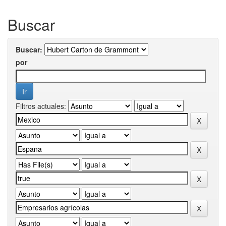
Buscar
Buscar:
por
Filtros actuales: