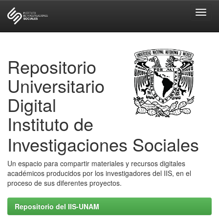
Skip
navigation
Repositorio
Universitario
Digital
Instituto de
Investigaciones Sociales
Un espacio para compartir materiales y recursos digitales
académicos producidos por los investigadores del IIS, en el
proceso de sus diferentes proyectos.
Repositorio del IIS-UNAM