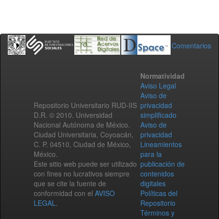
Comentarios
Normatividad
Aviso Legal
Aviso de
Repositorio Universitario RUD-IIS
privacidad
D.R. © 2010. Universidad
simplificado
Nacional Autónoma de México.
Aviso de
Ciudad Universitaria, Coyoacán,
privacidad
C. P. 04510, Ciudad de México,
Lineamientos
México.
para la
Este sitio web puede ser utilizado
publicación de
con fines no lucrativos siempre
contenidos
que se cite la fuente de
digitales
conformidad con el
AVISO
Políticas del
LEGAL
.
Repositorio
Términos y