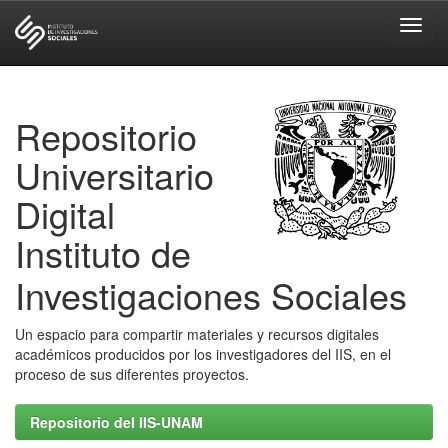
Skip
navigation
Repositorio
Universitario
Digital
Instituto de
Investigaciones Sociales
Un espacio para compartir materiales y recursos digitales
académicos producidos por los investigadores del IIS, en el
proceso de sus diferentes proyectos.
Repositorio del IIS-UNAM