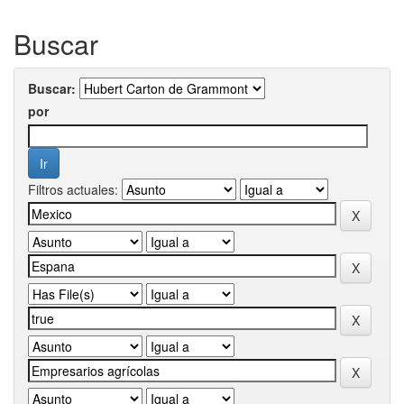
Buscar
Buscar:
por
Filtros actuales: