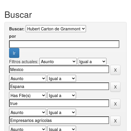
Buscar
Buscar:
por
Filtros actuales: