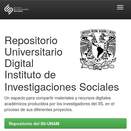
Skip
navigation
Repositorio
Universitario
Digital
Instituto de
Investigaciones Sociales
Un espacio para compartir materiales y recursos digitales
académicos producidos por los investigadores del IIS, en el
proceso de sus diferentes proyectos.
Repositorio del IIS-UNAM