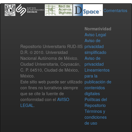
Comentarios
Normatividad
Aviso Legal
Aviso de
Repositorio Universitario RUD-IIS
privacidad
D.R. © 2010. Universidad
simplificado
Nacional Autónoma de México.
Aviso de
Ciudad Universitaria, Coyoacán,
privacidad
C. P. 04510, Ciudad de México,
Lineamientos
México.
para la
Este sitio web puede ser utilizado
publicación de
con fines no lucrativos siempre
contenidos
que se cite la fuente de
digitales
conformidad con el
AVISO
Políticas del
LEGAL
.
Repositorio
Términos y
condiciones
de uso