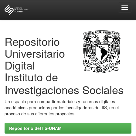
Skip
navigation
Repositorio
Universitario
Digital
Instituto de
Investigaciones Sociales
Un espacio para compartir materiales y recursos digitales
académicos producidos por los investigadores del IIS, en el
proceso de sus diferentes proyectos.
Repositorio del IIS-UNAM