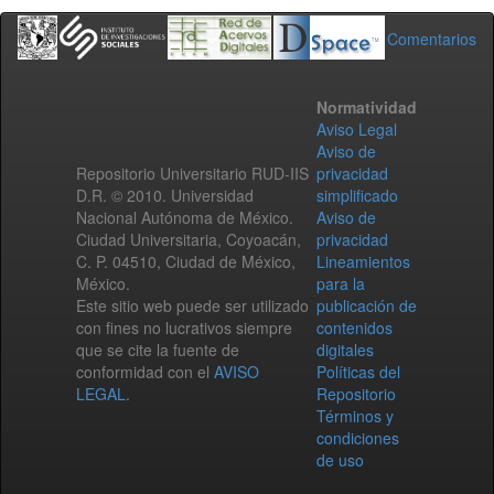
Comentarios
Normatividad
Aviso Legal
Aviso de
Repositorio Universitario RUD-IIS
privacidad
D.R. © 2010. Universidad
simplificado
Nacional Autónoma de México.
Aviso de
Ciudad Universitaria, Coyoacán,
privacidad
C. P. 04510, Ciudad de México,
Lineamientos
México.
para la
Este sitio web puede ser utilizado
publicación de
con fines no lucrativos siempre
contenidos
que se cite la fuente de
digitales
conformidad con el
AVISO
Políticas del
LEGAL
.
Repositorio
Términos y
condiciones
de uso