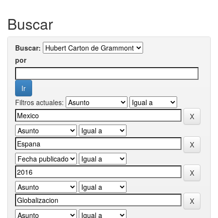
Buscar
Buscar:
por
Filtros actuales: