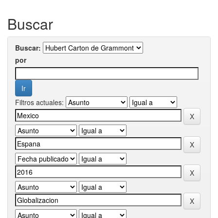
Buscar
Buscar:
por
Filtros actuales: