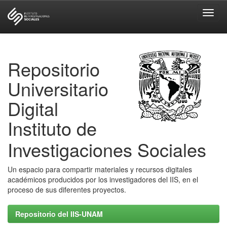
Skip
navigation
Repositorio
Universitario
Digital
Instituto de
Investigaciones Sociales
Un espacio para compartir materiales y recursos digitales
académicos producidos por los investigadores del IIS, en el
proceso de sus diferentes proyectos.
Repositorio del IIS-UNAM